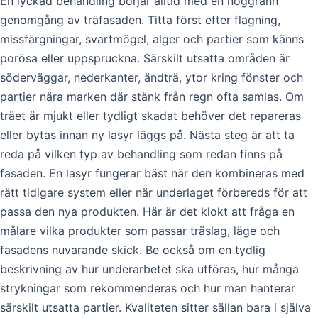
En lyckad behandling börjar alltid med en noggrann
genomgång av träfasaden. Titta först efter flagning,
missfärgningar, svartmögel, alger och partier som känns
porösa eller uppspruckna. Särskilt utsatta områden är
söderväggar, nederkanter, ändträ, ytor kring fönster och
partier nära marken där stänk från regn ofta samlas. Om
träet är mjukt eller tydligt skadat behöver det repareras
eller bytas innan ny lasyr läggs på. Nästa steg är att ta
reda på vilken typ av behandling som redan finns på
fasaden. En lasyr fungerar bäst när den kombineras med
rätt tidigare system eller när underlaget förbereds för att
passa den nya produkten. Här är det klokt att fråga en
målare vilka produkter som passar träslag, läge och
fasadens nuvarande skick. Be också om en tydlig
beskrivning av hur underarbetet ska utföras, hur många
strykningar som rekommenderas och hur man hanterar
särskilt utsatta partier. Kvaliteten sitter sällan bara i själva