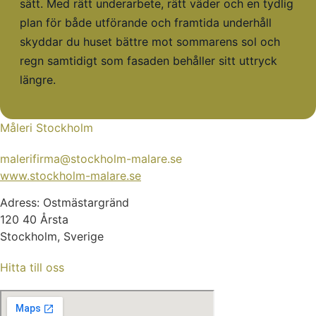
sätt. Med rätt underarbete, rätt väder och en tydlig
plan för både utförande och framtida underhåll
skyddar du huset bättre mot sommarens sol och
regn samtidigt som fasaden behåller sitt uttryck
längre.
Måleri Stockholm
malerifirma@stockholm-malare.se
www.stockholm-malare.se
Adress: Ostmästargränd
120 40 Årsta
Stockholm, Sverige
Hitta till oss