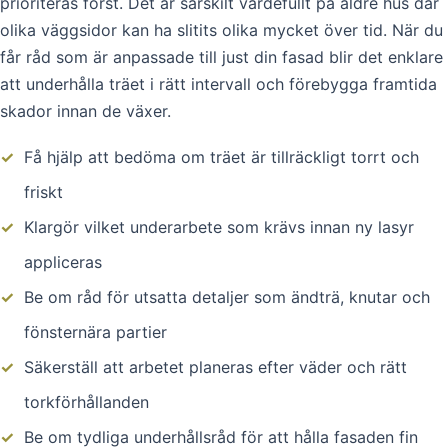
prioriteras först. Det är särskilt värdefullt på äldre hus där
olika väggsidor kan ha slitits olika mycket över tid. När du
får råd som är anpassade till just din fasad blir det enklare
att underhålla träet i rätt intervall och förebygga framtida
skador innan de växer.
✓
Få hjälp att bedöma om träet är tillräckligt torrt och
friskt
✓
Klargör vilket underarbete som krävs innan ny lasyr
appliceras
✓
Be om råd för utsatta detaljer som ändträ, knutar och
fönsternära partier
✓
Säkerställ att arbetet planeras efter väder och rätt
torkförhållanden
✓
Be om tydliga underhållsråd för att hålla fasaden fin