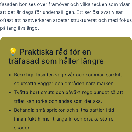
fasaden bör ses över framöver och vilka tecken som visar
att det är dags för underhåll igen. Ett seriöst svar visar
oftast att hantverkaren arbetar strukturerat och med fokus
på lång livslängd.
💡 Praktiska råd för en
träfasad som håller längre
Besiktiga fasaden varje vår och sommar, särskilt
solutsatta väggar och områden nära marken.
Tvätta bort smuts och påväxt regelbundet så att
träet kan torka och andas som det ska.
Behandla små sprickor och slitna partier i tid
innan fukt hinner tränga in och orsaka större
skador.