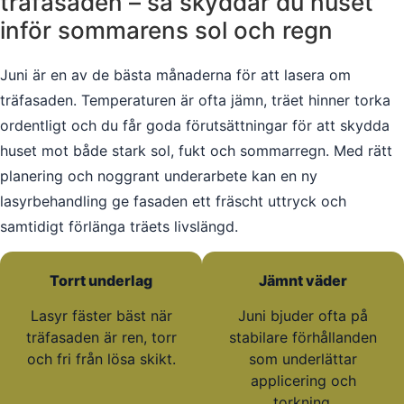
träfasaden – så skyddar du huset
inför sommarens sol och regn
Juni är en av de bästa månaderna för att lasera om
träfasaden. Temperaturen är ofta jämn, träet hinner torka
ordentligt och du får goda förutsättningar för att skydda
huset mot både stark sol, fukt och sommarregn. Med rätt
planering och noggrant underarbete kan en ny
lasyrbehandling ge fasaden ett fräscht uttryck och
samtidigt förlänga träets livslängd.
Torrt underlag
Jämnt väder
Lasyr fäster bäst när
Juni bjuder ofta på
träfasaden är ren, torr
stabilare förhållanden
och fri från lösa skikt.
som underlättar
applicering och
torkning.