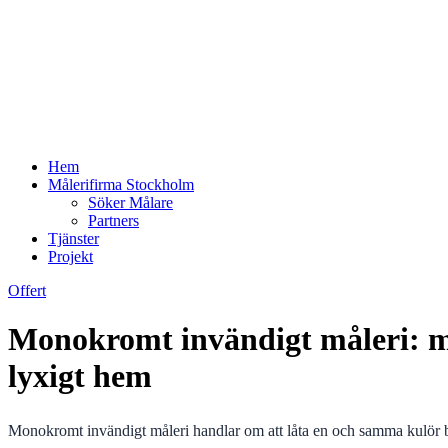
Hem
Målerifirma Stockholm
Söker Målare
Partners
Tjänster
Projekt
Offert
Monokromt invändigt måleri: mål
lyxigt hem
Monokromt invändigt måleri handlar om att låta en och samma kulör b