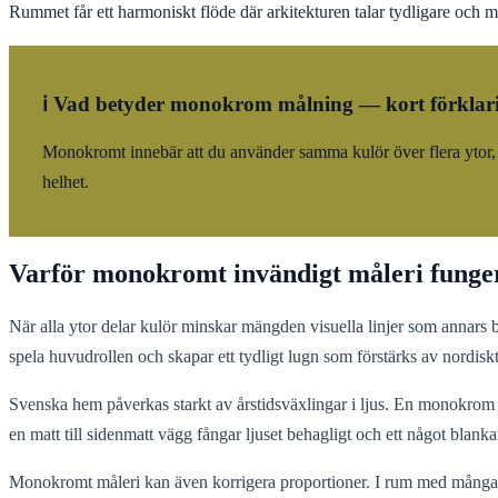
Rummet får ett harmoniskt flöde där arkitekturen talar tydligare och mat
ℹ️ Vad betyder monokrom målning — kort förklar
Monokromt innebär att du använder samma kulör över flera ytor, 
helhet.
Varför monokromt invändigt måleri funge
När alla ytor delar kulör minskar mängden visuella linjer som annars bry
spela huvudrollen och skapar ett tydligt lugn som förstärks av nordiskt
Svenska hem påverkas starkt av årstidsväxlingar i ljus. En monokrom pa
en matt till sidenmatt vägg fångar ljuset behagligt och ett något blankare
Monokromt måleri kan även korrigera proportioner. I rum med många n