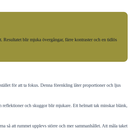
esultatet blir mjuka övergångar, färre kontraster och en tidlös
tället för att ta fokus. Denna förenkling låter proportioner och ljus
m reflektioner och skuggor blir mjukare. Ett helmatt tak minskar blänk,
na så att rummet upplevs större och mer sammanhållet. Att måla taket