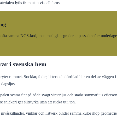
erialen lyfts fram utan visuellt brus.
ing
ofta samma NCS-kod, men med glansgrader anpassade efter underlaget. R
rar i svenska hem
ter rummet. Socklar, foder, lister och dörrblad blir en del av väggen i s
 dagsljus.
lett svarar fint på både svagt vinterljus och starkt sommarljus efterso
 snickeri ger slitstyrka utan att sticka ut i ton.
ivåskillnader, vinklar och listverk binder samma kulör ihop geometrier