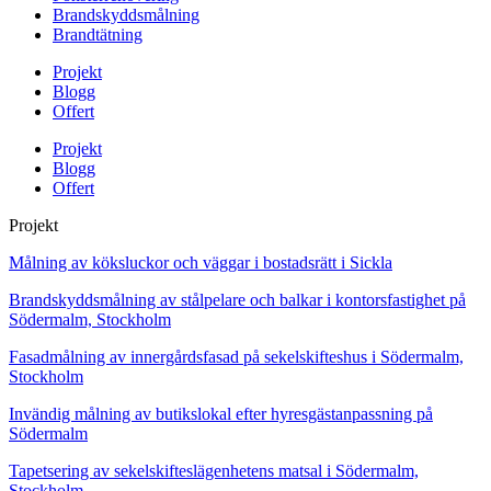
Brandskyddsmålning
Brandtätning
Projekt
Blogg
Offert
Projekt
Blogg
Offert
Projekt
Målning av köksluckor och väggar i bostadsrätt i Sickla
Brandskyddsmålning av stålpelare och balkar i kontorsfastighet på
Södermalm, Stockholm
Fasadmålning av innergårdsfasad på sekelskifteshus i Södermalm,
Stockholm
Invändig målning av butikslokal efter hyresgästanpassning på
Södermalm
Tapetsering av sekelskifteslägenhetens matsal i Södermalm,
Stockholm