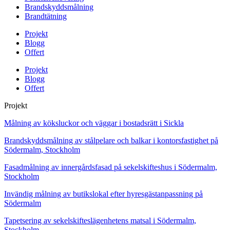
Brandskyddsmålning
Brandtätning
Projekt
Blogg
Offert
Projekt
Blogg
Offert
Projekt
Målning av köksluckor och väggar i bostadsrätt i Sickla
Brandskyddsmålning av stålpelare och balkar i kontorsfastighet på
Södermalm, Stockholm
Fasadmålning av innergårdsfasad på sekelskifteshus i Södermalm,
Stockholm
Invändig målning av butikslokal efter hyresgästanpassning på
Södermalm
Tapetsering av sekelskifteslägenhetens matsal i Södermalm,
Stockholm