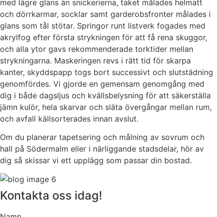
med lägre glans än snickerierna, taket målades helmatt
och dörrkarmar, socklar samt garderobsfronter målades i
glans som tål stötar. Springor runt listverk fogades med
akrylfog efter första strykningen för att få rena skuggor,
och alla ytor gavs rekommenderade torktider mellan
strykningarna. Maskeringen revs i rätt tid för skarpa
kanter, skyddspapp togs bort successivt och slutstädning
genomfördes. Vi gjorde en gemensam genomgång med
dig i både dagsljus och kvällsbelysning för att säkerställa
jämn kulör, hela skarvar och släta övergångar mellan rum,
och avfall källsorterades innan avslut.
Om du planerar tapetsering och målning av sovrum och
hall på Södermalm eller i närliggande stadsdelar, hör av
dig så skissar vi ett upplägg som passar din bostad.
Kontakta oss idag!
Namn