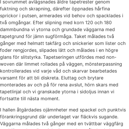
I sovrummet avlägsnades äldre tapetrester genom
fuktning och skrapning, därefter öppnades hårfina
sprickor i putsen, armerades vid behov och spacklades i
två omgångar. Efter slipning med korn 120 och 180
dammbundna vi ytorna och grundade väggarna med
tapetgrund för jämn sugförmåga. Taket målades två
gånger med helmatt takfärg och snickerier som lister och
foder rengjordes, slipades lätt och målades i en högre
glans för slitstyrka. Tapetseringen utfördes med non-
woven där limmet rollades på väggen, mönsterpassning
kontrollerades vid varje våd och skarvar bearbetades
varsamt för att bli diskreta. Eluttag och brytare
monterades av och på för rena avslut, hörn skars med
tapetlinjal och vi granskade ytorna i sidoljus innan vi
fortsatte till nästa moment.
I hallen åtgärdades ojämnheter med spackel och punktvis
förankringsgrund där underlaget var fläckvis sugande.
Väggarna målades två gånger med en tvättbar väggfärg