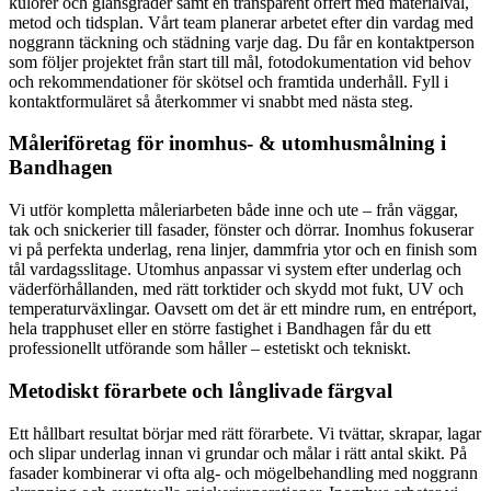
kulörer och glansgrader samt en transparent offert med materialval,
metod och tidsplan. Vårt team planerar arbetet efter din vardag med
noggrann täckning och städning varje dag. Du får en kontaktperson
som följer projektet från start till mål, fotodokumentation vid behov
och rekommendationer för skötsel och framtida underhåll. Fyll i
kontaktformuläret så återkommer vi snabbt med nästa steg.
Måleriföretag för inomhus- & utomhusmålning i
Bandhagen
Vi utför kompletta måleriarbeten både inne och ute – från väggar,
tak och snickerier till fasader, fönster och dörrar. Inomhus fokuserar
vi på perfekta underlag, rena linjer, dammfria ytor och en finish som
tål vardagsslitage. Utomhus anpassar vi system efter underlag och
väderförhållanden, med rätt torktider och skydd mot fukt, UV och
temperaturväxlingar. Oavsett om det är ett mindre rum, en entréport,
hela trapphuset eller en större fastighet i Bandhagen får du ett
professionellt utförande som håller – estetiskt och tekniskt.
Metodiskt förarbete och långlivade färgval
Ett hållbart resultat börjar med rätt förarbete. Vi tvättar, skrapar, lagar
och slipar underlag innan vi grundar och målar i rätt antal skikt. På
fasader kombinerar vi ofta alg- och mögelbehandling med noggrann