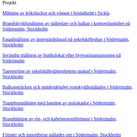
Projekt
Målning av köksluckor och väggar i bostadsrätt i Sickla
Brandskyddsmålning av stålpelare och balkar i kontorsfastighet på
Södermalm, Stockholm
Fasadmålning av innergårdsfasad på sekelskifteshus i Södermalm,
Stockholm
Invändig målning av butikslokal efter hyresgästanpassning på
Södermalm
Tapetsering av sekelskifteslägenhetens matsal i Södermalm,
Stockholm
Balkongräcken och smidesdetaljer rostskyddsmålades i Södermalm,
Stockholm
Trapphusmålning med lagning av putsskador i Södermalm,
Stockholm
Brandtätning av rör- och kabelgenomföringar i Södermalm,
Stockholm
Fönster och innerdörrar målades om i Södermalm, Stockholm