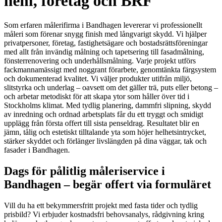
hem, företag och BRF
Som erfaren målerifirma i Bandhagen levererar vi professionellt
måleri som förenar snygg finish med långvarigt skydd. Vi hjälper
privatpersoner, företag, fastighetsägare och bostadsrättsföreningar
med allt från invändig målning och tapetsering till fasadmålning,
fönsterrenovering och underhållsmålning. Varje projekt utförs
fackmannamässigt med noggrant förarbete, genomtänkta färgsystem
och dokumenterad kvalitet. Vi väljer produkter utifrån miljö,
slitstyrka och underlag – oavsett om det gäller trä, puts eller betong –
och arbetar metodiskt för att skapa ytor som håller över tid i
Stockholms klimat. Med tydlig planering, dammfri slipning, skydd
av inredning och ordnad arbetsplats får du ett tryggt och smidigt
upplägg från första offert till sista penseldrag. Resultatet blir en
jämn, tålig och estetiskt tilltalande yta som höjer helhetsintrycket,
stärker skyddet och förlänger livslängden på dina väggar, tak och
fasader i Bandhagen.
Dags för pålitlig måleriservice i
Bandhagen – begär offert via formuläret
Vill du ha ett bekymmersfritt projekt med fasta tider och tydlig
prisbild? Vi erbjuder kostnadsfri behovsanalys, rådgivning kring