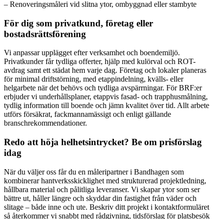
– Renoveringsmåleri vid slitna ytor, ombyggnad eller stambyte
För dig som privatkund, företag eller
bostadsrättsförening
Vi anpassar upplägget efter verksamhet och boendemiljö.
Privatkunder får tydliga offerter, hjälp med kulörval och ROT-
avdrag samt ett städat hem varje dag. Företag och lokaler planeras
för minimal driftstörning, med etappindelning, kvälls- eller
helgarbete när det behövs och tydliga avspärrningar. För BRF:er
erbjuder vi underhållsplaner, etappvis fasad- och trapphusmålning,
tydlig information till boende och jämn kvalitet över tid. Allt arbete
utförs försäkrat, fackmannamässigt och enligt gällande
branschrekommendationer.
Redo att höja helhetsintrycket? Be om prisförslag
idag
När du väljer oss får du en måleripartner i Bandhagen som
kombinerar hantverksskicklighet med strukturerad projektledning,
hållbara material och pålitliga leveranser. Vi skapar ytor som ser
bättre ut, håller längre och skyddar din fastighet från väder och
slitage – både inne och ute. Beskriv ditt projekt i kontaktformuläret
så återkommer vi snabbt med rådgivning, tidsförslag för platsbesök