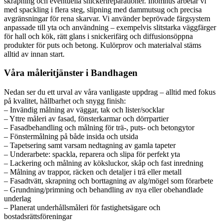
skrapning och eventuella snickerireparationer. Inomhus arbetar vi
med spackling i flera steg, slipning med dammutsug och precisa
avgränsningar för rena skarvar. Vi använder beprövade färgsystem
anpassade till yta och användning – exempelvis slitstarka väggfärger
för hall och kök, rätt glans i snickerifärg och diffusionsöppna
produkter för puts och betong. Kulörprov och materialval stäms
alltid av innan start.
Våra måleritjänster i Bandhagen
Nedan ser du ett urval av våra vanligaste uppdrag – alltid med fokus
på kvalitet, hållbarhet och snygg finish:
– Invändig målning av väggar, tak och lister/socklar
– Yttre måleri av fasad, fönsterkarmar och dörrpartier
– Fasadbehandling och målning för trä-, puts- och betongytor
– Fönstermålning på både insida och utsida
– Tapetsering samt varsam nedtagning av gamla tapeter
– Underarbete: spackla, reparera och slipa för perfekt yta
– Lackering och målning av köksluckor, skåp och fast inredning
– Målning av trappor, räcken och detaljer i trä eller metall
– Fasadtvätt, skrapning och borttagning av alg/mögel som förarbete
– Grundning/primning och behandling av nya eller obehandlade
underlag
– Planerat underhållsmåleri för fastighetsägare och
bostadsrättsföreningar