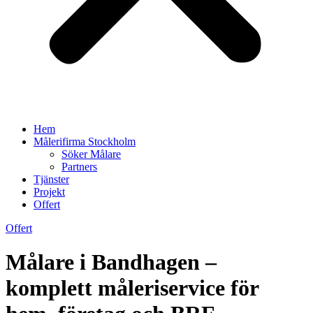
Hem
Målerifirma Stockholm
Söker Målare
Partners
Tjänster
Projekt
Offert
Offert
Målare i Bandhagen –
komplett måleriservice för