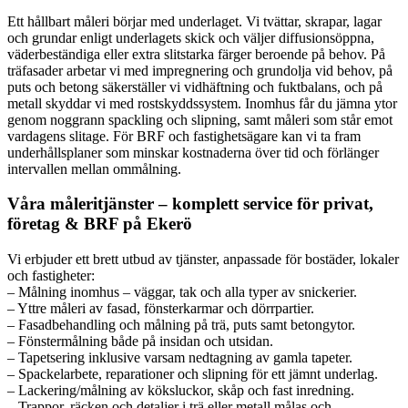
Ett hållbart måleri börjar med underlaget. Vi tvättar, skrapar, lagar
och grundar enligt underlagets skick och väljer diffusionsöppna,
väderbeständiga eller extra slitstarka färger beroende på behov. På
träfasader arbetar vi med impregnering och grundolja vid behov, på
puts och betong säkerställer vi vidhäftning och fuktbalans, och på
metall skyddar vi med rostskyddssystem. Inomhus får du jämna ytor
genom noggrann spackling och slipning, samt måleri som står emot
vardagens slitage. För BRF och fastighetsägare kan vi ta fram
underhållsplaner som minskar kostnaderna över tid och förlänger
intervallen mellan ommålning.
Våra måleritjänster – komplett service för privat,
företag & BRF på Ekerö
Vi erbjuder ett brett utbud av tjänster, anpassade för bostäder, lokaler
och fastigheter:
– Målning inomhus – väggar, tak och alla typer av snickerier.
– Yttre måleri av fasad, fönsterkarmar och dörrpartier.
– Fasadbehandling och målning på trä, puts samt betongytor.
– Fönstermålning både på insidan och utsidan.
– Tapetsering inklusive varsam nedtagning av gamla tapeter.
– Spackelarbete, reparationer och slipning för ett jämnt underlag.
– Lackering/målning av köksluckor, skåp och fast inredning.
– Trappor, räcken och detaljer i trä eller metall målas och