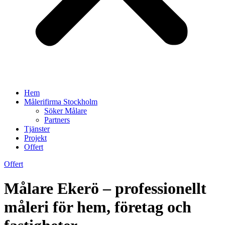
Hem
Målerifirma Stockholm
Söker Målare
Partners
Tjänster
Projekt
Offert
Offert
Målare Ekerö – professionellt
måleri för hem, företag och