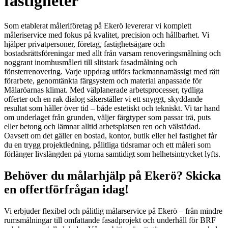
fastigheter
Som etablerat måleriföretag på Ekerö levererar vi komplett
måleriservice med fokus på kvalitet, precision och hållbarhet. Vi
hjälper privatpersoner, företag, fastighetsägare och
bostadsrättsföreningar med allt från varsam renoveringsmålning och
noggrant inomhusmåleri till slitstark fasadmålning och
fönsterrenovering. Varje uppdrag utförs fackmannamässigt med rätt
förarbete, genomtänkta färgsystem och material anpassade för
Mälaröarnas klimat. Med välplanerade arbetsprocesser, tydliga
offerter och en rak dialog säkerställer vi ett snyggt, skyddande
resultat som håller över tid – både estetiskt och tekniskt. Vi tar hand
om underlaget från grunden, väljer färgtyper som passar trä, puts
eller betong och lämnar alltid arbetsplatsen ren och välstädad.
Oavsett om det gäller en bostad, kontor, butik eller hel fastighet får
du en trygg projektledning, pålitliga tidsramar och ett måleri som
förlänger livslängden på ytorna samtidigt som helhetsintrycket lyfts.
Behöver du målarhjälp på Ekerö? Skicka
en offertförfrågan idag!
Vi erbjuder flexibel och pålitlig målarservice på Ekerö – från mindre
rumsmålningar till omfattande fasadprojekt och underhåll för BRF