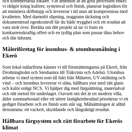
och kommersiella lokaler. Vår ambition är att göra processen enkel:
vi rådgör kring kulörer, systemval och finish, planerar logistiken för
att minimera driftstopp och levererar i tid utan att kompromissa med
kvaliteten. Med dammfri slipning, noggrann täckning och
dokumenterad egenkontroll får du både trygghet och ett resultat att
vara stolt över. Berätta om ditt projekt så tar vi fram en
konkurrenskraftig offert och en tydlig plan som passar dina behov
och din tidsram.
Måleriföretag för inomhus- & utomhusmålning i
Ekerö
Som lokal målarfirma känner vi till förutsättningarna på Ekerö, från
Drottningholm och Stenhamra till Träkvista och Adelsö. Utomhus
arbetar vi med system som tål fukt från Mälaren, UV-strålning och
vind – och inomhus levererar vi släta, hållbara ytor med rätt glans
och kulör enligt NCS. Vi hjälper dig med färgsättning, materialval
och rätt metod för underlaget. Oavsett om det är en modern villa,
äldre sommarbostad eller ett större fastighetsbestånd prioriterar vi ett
gediget förarbete och en finish som står sig. Målsättningen är alltid
densamma: ett vackert, skyddande och långsiktigt resultat.
Hållbara färgsystem och rätt förarbete för Ekerös
klimat