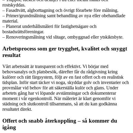
rostskyddas.
– Fasadtvätt, algborttagning och övrigt förarbete före målning.
– Primer/grundmålning samt behandling av nya eller obehandlade
material.
– Planerat underhållsmåleri för fastighetsägare och
bostadsrättsföreningar.
– Renoveringsmålning vid slitage, ombyggnad eller ytskiktsbyte.
Arbetsprocess som ger trygghet, kvalitet och snyggt
resultat
Vårt arbetssätt är transparent och effektivt. Vi börjar med
behovsanalys och platsbesök, därefter får du rådgivning kring
kulörer och rätt färgsystem, följt av en fast offert och en realistisk
tidsplan. Inför start täcker vi noga, skyddar golv och inventarier och
provmålar vid behov för att säkerställa kulör och glans. Under
arbetets gång har vi löpande avstämningar och dokumenterar
moment i vår egenkontroll. När måleriet är klart genomför vi
städning och slutkontroll tillsammans, så att du kan godkänna
resultatet direkt.
Offert och snabb återkoppling – så kommer du
igång