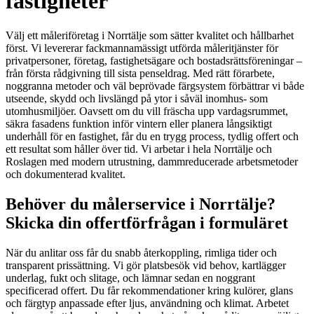
fastigheter
Välj ett måleriföretag i Norrtälje som sätter kvalitet och hållbarhet
först. Vi levererar fackmannamässigt utförda måleritjänster för
privatpersoner, företag, fastighetsägare och bostadsrättsföreningar –
från första rådgivning till sista penseldrag. Med rätt förarbete,
noggranna metoder och väl beprövade färgsystem förbättrar vi både
utseende, skydd och livslängd på ytor i såväl inomhus- som
utomhusmiljöer. Oavsett om du vill fräscha upp vardagsrummet,
säkra fasadens funktion inför vintern eller planera långsiktigt
underhåll för en fastighet, får du en trygg process, tydlig offert och
ett resultat som håller över tid. Vi arbetar i hela Norrtälje och
Roslagen med modern utrustning, dammreducerade arbetsmetoder
och dokumenterad kvalitet.
Behöver du målerservice i Norrtälje?
Skicka din offertförfrågan i formuläret
När du anlitar oss får du snabb återkoppling, rimliga tider och
transparent prissättning. Vi gör platsbesök vid behov, kartlägger
underlag, fukt och slitage, och lämnar sedan en noggrant
specificerad offert. Du får rekommendationer kring kulörer, glans
och färgtyp anpassade efter ljus, användning och klimat. Arbetet