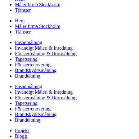
Målerifirma Stockholm
Tjänster
Hem
Målerifirma Stockholm
Tjänster
Fasadmålning
Invändigt Måleri & Inredning
Fönstermålning & Dörrmålning
Tapetsering
Fönsterrenovering
Brandskyddsmålning
Brandtätning
Fasadmålning
Invändigt Måleri & Inredning
Fönstermålning & Dörrmålning
Tapetsering
Fönsterrenovering
Brandskyddsmålning
Brandtätning
Projekt
Blogg