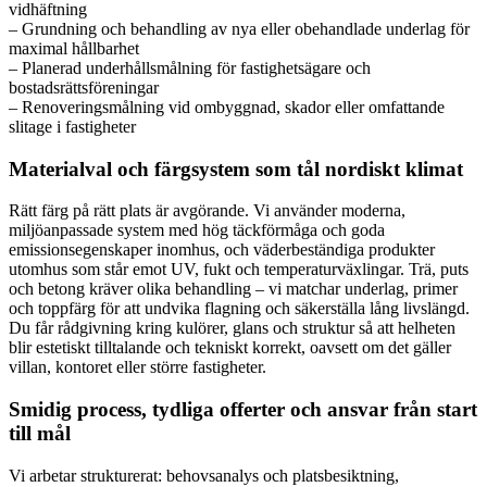
vidhäftning
– Grundning och behandling av nya eller obehandlade underlag för
maximal hållbarhet
– Planerad underhållsmålning för fastighetsägare och
bostadsrättsföreningar
– Renoveringsmålning vid ombyggnad, skador eller omfattande
slitage i fastigheter
Materialval och färgsystem som tål nordiskt klimat
Rätt färg på rätt plats är avgörande. Vi använder moderna,
miljöanpassade system med hög täckförmåga och goda
emissionsegenskaper inomhus, och väderbeständiga produkter
utomhus som står emot UV, fukt och temperaturväxlingar. Trä, puts
och betong kräver olika behandling – vi matchar underlag, primer
och toppfärg för att undvika flagning och säkerställa lång livslängd.
Du får rådgivning kring kulörer, glans och struktur så att helheten
blir estetiskt tilltalande och tekniskt korrekt, oavsett om det gäller
villan, kontoret eller större fastigheter.
Smidig process, tydliga offerter och ansvar från start
till mål
Vi arbetar strukturerat: behovsanalys och platsbesiktning,