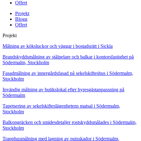
Offert
Projekt
Blogg
Offert
Projekt
Målning av köksluckor och väggar i bostadsrätt i Sickla
Brandskyddsmålning av stålpelare och balkar i kontorsfastighet på
Södermalm, Stockholm
Fasadmålning av innergårdsfasad på sekelskifteshus i Södermalm,
Stockholm
Invändig målning av butikslokal efter hyresgästanpassning på
Södermalm
Tapetsering av sekelskifteslägenhetens matsal i Södermalm,
Stockholm
Balkongräcken och smidesdetaljer rostskyddsmålades i Södermalm,
Stockholm
Trapphusmålning med lagning av putsskador i Södermalm,