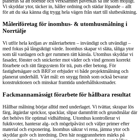
planeras så att boende och verksamhet påverkas så lite som möjligt.
Vi skyddar ytor, täcker in, håller ordning och städar löpande – allt
för att du ska känna dig trygg hela vägen från start till slutbesiktning.
Måleriföretag för inomhus- & utomhusmålning i
Norrtälje
Vi utför hela kedjan av måleriarbeten – invändigt och utvändigt –
med fokus på långsiktigt värde. Inomhus skapar vi släta, tåliga ytor
som tål vardagen och ger rummen rätt känsla. Utomhus skyddar vi
fasader, fönster och snickerier mot väder och vind genom korrekt
förarbete och rätt färgsystem för trä, puts eller betong. För
fastighetsägare och BRF:er erbjuder vi både projektmålning och
planerat underhåll. Vårt mål: en snygg finish som också bevarar
konstruktionen och minskar framtida underhållskostnader.
Fackmannamässigt förarbete för hållbara resultat
Hållbar målning börjar alltid med underlaget. Vi tvättar, skrapar lös
färg, åtgärdar sprickor, spacklar, slipar dammfritt och grundmålar där
det behövs för optimal vidhäftning. Utomhus kontrollerar vi
fuktkvoter, hanterar alg- och mögelpåväxt och väljer primer efter
material och exponering. Inomhus säkrar vi rena, jämna ytor och
skyddar golv och inredning. Den här noggrannheten märks på