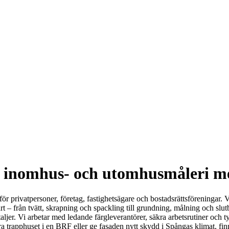
lt inomhus- och utomhusmåleri me
för privatpersoner, företag, fastighetsägare och bostadsrättsföreningar
t – från tvätt, skrapning och spackling till grundning, målning och slutb
jer. Vi arbetar med ledande färgleverantörer, säkra arbetsrutiner och tyd
a trapphuset i en BRF eller ge fasaden nytt skydd i Spångas klimat, finn