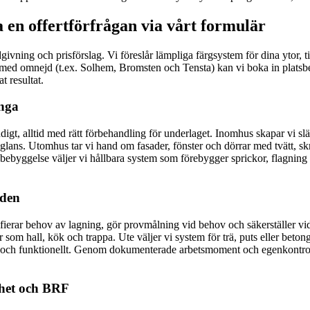
 en offertförfrågan via vårt formulär
givning och prisförslag. Vi föreslår lämpliga färgsystem för dina ytor,
a med omnejd (t.ex. Solhem, Bromsten och Tensta) kan vi boka in platsbe
at resultat.
ånga
vändigt, alltid med rätt förbehandling för underlaget. Inomhus skapar vi
 glans. Utomhus tar vi hand om fasader, fönster och dörrar med tvätt, 
ggelse väljer vi hållbara system som förebygger sprickor, flagning o
gden
entifierar behov av lagning, gör provmålning vid behov och säkerställer 
ytor som hall, kök och trappa. Ute väljer vi system för trä, puts eller be
skt och funktionellt. Genom dokumenterade arbetsmoment och egenkontrol
ighet och BRF