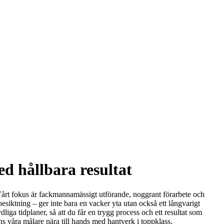
d hållbara resultat
. Vårt fokus är fackmannamässigt utförande, noggrant förarbete och
esiktning – ger inte bara en vacker yta utan också ett långvarigt
liga tidplaner, så att du får en trygg process och ett resultat som
s våra målare nära till hands med hantverk i toppklass.