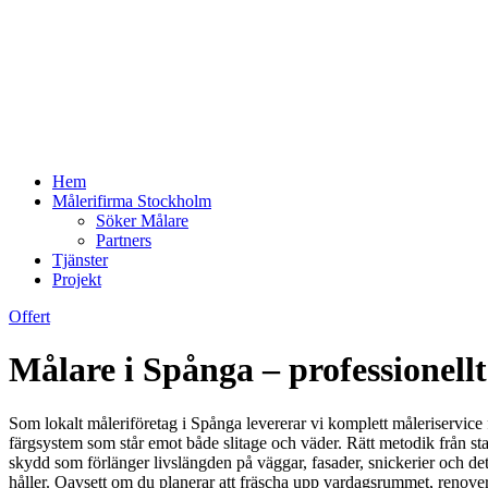
Hem
Målerifirma Stockholm
Söker Målare
Partners
Tjänster
Projekt
Offert
Målare i Spånga – professionel
Som lokalt måleriföretag i Spånga levererar vi komplett måleriservice 
färgsystem som står emot både slitage och väder. Rätt metodik från star
skydd som förlänger livslängden på väggar, fasader, snickerier och detal
håller. Oavsett om du planerar att fräscha upp vardagsrummet, renover