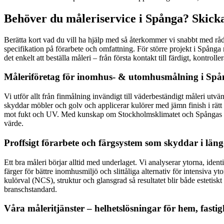
Behöver du måleriservice i Spånga? Skicka
Berätta kort vad du vill ha hjälp med så återkommer vi snabbt med råd
specifikation på förarbete och omfattning. För större projekt i Spång
det enkelt att beställa måleri – från första kontakt till färdigt, kontroller
Måleriföretag för inomhus- & utomhusmålning i Sp
Vi utför allt från finmålning invändigt till väderbeständigt måleri ut
skyddar möbler och golv och applicerar kulörer med jämn finish i rätt
mot fukt och UV. Med kunskap om Stockholmsklimatet och Spångas beby
värde.
Proffsigt förarbete och färgsystem som skyddar i län
Ett bra måleri börjar alltid med underlaget. Vi analyserar ytorna, id
färger för bättre inomhusmiljö och slittåliga alternativ för intensiva 
kulörval (NCS), struktur och glansgrad så resultatet blir både esteti
branschstandard.
Våra måleritjänster – helhetslösningar för hem, fast