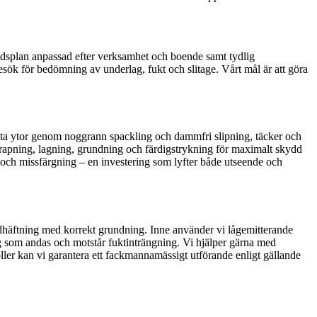
 tidsplan anpassad efter verksamhet och boende samt tydlig
sök för bedömning av underlag, fukt och slitage. Vårt mål är att göra
 släta ytor genom noggrann spackling och dammfri slipning, täcker och
skrapning, lagning, grundning och färdigstrykning för maximalt skydd
ch missfärgning – en investering som lyfter både utseende och
vidhäftning med korrekt grundning. Inne använder vi lågemitterande
tong som andas och motstår fuktinträngning. Vi hjälper gärna med
ler kan vi garantera ett fackmannamässigt utförande enligt gällande