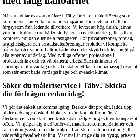
med lång hållbarhet
När du anlitar oss som målare i Täby får du ett måleriföretag som
kombinerar hantverkskunnande, noggrant förarbete och hållbara
färgsystem från ledande tillverkare. Vi levererar hög finish, jämna
ytor och kulörer som håller sin lyster – oavsett om det gäller villan,
kontoret, butiken eller hela fastigheten. För privatpersoner, företag,
fastighetsägare och bostadsrättsföreningar erbjuder vi kompletta
måleritjänster som förbättrar både utseende, skydd och livslängd på
alla typer av underlag. Med tydliga offerter, professionell
projektledning och ett välplanerat arbetsflöde minimerar vi
störningar i din vardag och säkerställer ett fackmannamässigt resultat
som står emot både vardagsslitage och svenskt klimat.
Söker du måleriservice i Täby? Skicka
din förfrågan redan idag!
Vi gör det enkelt att komma igång. Beskriv ditt projekt, ladda upp
bilder och ange önskad tidplan via vårt kontaktformulär, så
återkommer vi snabbt med kostnadsfri rådgivning och en transparent
offert. Vi hjälper dig med kulörval, materialrekommendationer och
rätt målningssystem för din miljö – från stilren interiörmålning till
vädertålig fasadbehandling. Vårt mål är att ge dig ett tryggt, prisvärt