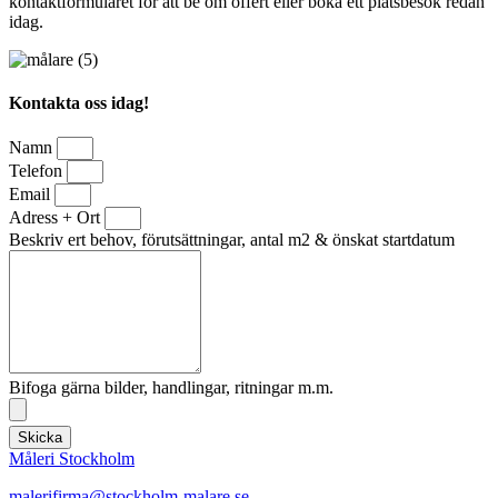
kontaktformuläret för att be om offert eller boka ett platsbesök redan
idag.
Kontakta oss idag!
Namn
Telefon
Email
Adress + Ort
Beskriv ert behov, förutsättningar, antal m2 & önskat startdatum
Bifoga gärna bilder, handlingar, ritningar m.m.
Skicka
Måleri Stockholm
malerifirma@stockholm-malare.se