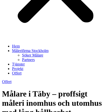
Hem
Målerifirma Stockholm
Söker Målare
Partners
Tjänster
Projekt
Offert
Offert
Målare i Täby – proffsigt
måleri inomhus och utomhus