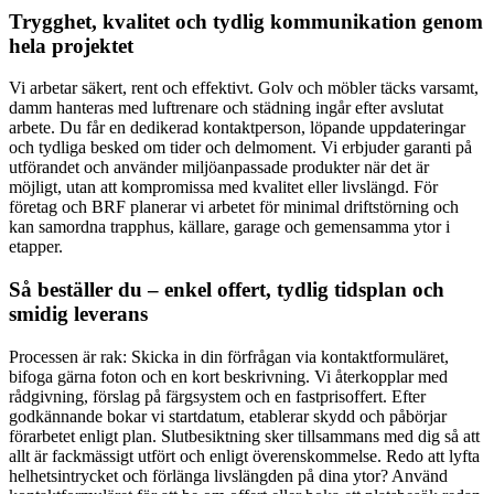
Trygghet, kvalitet och tydlig kommunikation genom
hela projektet
Vi arbetar säkert, rent och effektivt. Golv och möbler täcks varsamt,
damm hanteras med luftrenare och städning ingår efter avslutat
arbete. Du får en dedikerad kontaktperson, löpande uppdateringar
och tydliga besked om tider och delmoment. Vi erbjuder garanti på
utförandet och använder miljöanpassade produkter när det är
möjligt, utan att kompromissa med kvalitet eller livslängd. För
företag och BRF planerar vi arbetet för minimal driftstörning och
kan samordna trapphus, källare, garage och gemensamma ytor i
etapper.
Så beställer du – enkel offert, tydlig tidsplan och
smidig leverans
Processen är rak: Skicka in din förfrågan via kontaktformuläret,
bifoga gärna foton och en kort beskrivning. Vi återkopplar med
rådgivning, förslag på färgsystem och en fastprisoffert. Efter
godkännande bokar vi startdatum, etablerar skydd och påbörjar
förarbetet enligt plan. Slutbesiktning sker tillsammans med dig så att
allt är fackmässigt utfört och enligt överenskommelse. Redo att lyfta
helhetsintrycket och förlänga livslängden på dina ytor? Använd