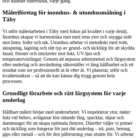
och hållbart slutresultat, varje gång.
Måleriföretag för inomhus- & utomhusmålning i
Täby
Vi utför måleriarbeten i Täby med fokus på kvalitet i varje detalj.
Inomhus skapar vi harmoniska rum med rena ytor och snygga snitt
mot lister, foder och tak. Utomhus arbetar vi metodiskt med tvätt,
skrapning, lagning och rätt typ av grund- och täckfärg för att skydda
fasad, fönster och snickerier mot fukt, UV-ljus och
temperaturväxlingar. Genom att anpassa arbetsmetod och färgsystem
efter underlag och användning säkerställer vi lång hållbarhet och ett
resultat som ser professionellt ut år efter år. Vi planerar, utför och
kvalitetssäkrar – så att du kan känna dig trygg genom hela
processen.
Grundligt förarbete och rätt färgsystem för varje
underlag
Hållbart måleri börjar med underarbetet. Vi inspekterar ytor, mäter
fukt vid behov, avlägsnar löst sittande färg, spacklar, slipar och
dammsuger för att skapa optimala fästytor. Därefter väljer vi primer
och täckfärg som fungerar för just ditt underlag – trä, puts, betong,
gips eller metall – och för den påfrestning ytan utsätts för. Vi arbetar