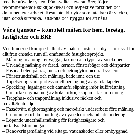
med beprövade system från kvalitetsleverantörer, följer
rekommenderade skikttjocklekar och respektive torktider, och
dokumenterar arbetet. Resultatet blir ytor som inte bara är vackra,
utan också slitstarka, lättskötta och byggda för att hålla.
Våra tjänster – komplett måleri för hem, företag,
fastigheter och BRF
Vi erbjuder ett komplett utbud av måleritjänster i Täby – anpassat för
allt från enstaka rum till omfattande fastighetsprojekt.
– Målning invändigt av väggar, tak och alla typer av snickerier
– Utvändig målning av fasad, karmar, fönsterbågar och dörrpartier
– Fasadarbeten på trä-, puts- och betongytor med rätt system
– Fönsterunderhåll och målning, både inne och ute
– Tapetsering samt professionell nedtagning av gamla tapeter
– Spackling, lagningar och dammfri slipning inför kulörsättning
– Omlackering/målning av köksluckor, skåp och fast inredning
– Trapphus- och trappmålning inklusive räcken och
metall-/trädetaljer
– Fasadtvätt, algborttagning och metodiskt underarbete före målning
– Grundning och behandling av nya eller obehandlade underlag
– Löpande underhållsmålning för fastighetsägare och
bostadsrättsföreningar
– Renoveringsmålning vid slitage, vattenskador eller ombyggnad