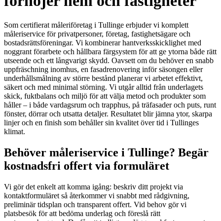
förhöjer hem och fastigheter
Som certifierat måleriföretag i Tullinge erbjuder vi komplett
måleriservice för privatpersoner, företag, fastighetsägare och
bostadsrättsföreningar. Vi kombinerar hantverksskicklighet med
noggrant förarbete och hållbara färgsystem för att ge ytorna både rätt
utseende och ett långvarigt skydd. Oavsett om du behöver en snabb
uppfräschning inomhus, en fasadrenovering inför säsongen eller
underhållsmålning av större bestånd planerar vi arbetet effektivt,
säkert och med minimal störning. Vi utgår alltid från underlagets
skick, fuktbalans och miljö för att välja metod och produkter som
håller – i både vardagsrum och trapphus, på träfasader och puts, runt
fönster, dörrar och utsatta detaljer. Resultatet blir jämna ytor, skarpa
linjer och en finish som behåller sin kvalitet över tid i Tullinges
klimat.
Behöver måleriservice i Tullinge? Begär
kostnadsfri offert via formuläret
Vi gör det enkelt att komma igång: beskriv ditt projekt via
kontaktformuläret så återkommer vi snabbt med rådgivning,
preliminär tidsplan och transparent offert. Vid behov gör vi
platsbesök för att bedöma underlag och föreslå rätt