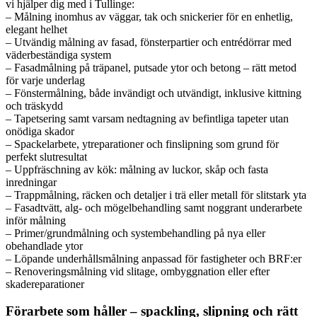
vi hjälper dig med i Tullinge:
– Målning inomhus av väggar, tak och snickerier för en enhetlig,
elegant helhet
– Utvändig målning av fasad, fönsterpartier och entrédörrar med
väderbeständiga system
– Fasadmålning på träpanel, putsade ytor och betong – rätt metod
för varje underlag
– Fönstermålning, både invändigt och utvändigt, inklusive kittning
och träskydd
– Tapetsering samt varsam nedtagning av befintliga tapeter utan
onödiga skador
– Spackelarbete, ytreparationer och finslipning som grund för
perfekt slutresultat
– Uppfräschning av kök: målning av luckor, skåp och fasta
inredningar
– Trappmålning, räcken och detaljer i trä eller metall för slitstark yta
– Fasadtvätt, alg- och mögelbehandling samt noggrant underarbete
inför målning
– Primer/grundmålning och systembehandling på nya eller
obehandlade ytor
– Löpande underhållsmålning anpassad för fastigheter och BRF:er
– Renoveringsmålning vid slitage, ombyggnation eller efter
skadereparationer
Förarbete som håller – spackling, slipning och rätt