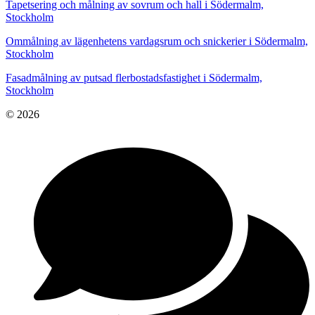
Tapetsering och målning av sovrum och hall i Södermalm,
Stockholm
Ommålning av lägenhetens vardagsrum och snickerier i Södermalm,
Stockholm
Fasadmålning av putsad flerbostadsfastighet i Södermalm,
Stockholm
© 2026