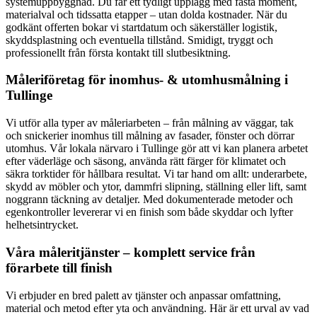
systemuppbyggnad. Du får ett tydligt upplägg med fasta moment,
materialval och tidssatta etapper – utan dolda kostnader. När du
godkänt offerten bokar vi startdatum och säkerställer logistik,
skyddsplastning och eventuella tillstånd. Smidigt, tryggt och
professionellt från första kontakt till slutbesiktning.
Måleriföretag för inomhus- & utomhusmålning i
Tullinge
Vi utför alla typer av måleriarbeten – från målning av väggar, tak
och snickerier inomhus till målning av fasader, fönster och dörrar
utomhus. Vår lokala närvaro i Tullinge gör att vi kan planera arbetet
efter väderläge och säsong, använda rätt färger för klimatet och
säkra torktider för hållbara resultat. Vi tar hand om allt: underarbete,
skydd av möbler och ytor, dammfri slipning, ställning eller lift, samt
noggrann täckning av detaljer. Med dokumenterade metoder och
egenkontroller levererar vi en finish som både skyddar och lyfter
helhetsintrycket.
Våra måleritjänster – komplett service från
förarbete till finish
Vi erbjuder en bred palett av tjänster och anpassar omfattning,
material och metod efter yta och användning. Här är ett urval av vad