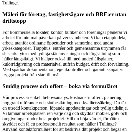
Tullinge.
Måleri för företag, fastighetsägare och BRF:er utan
driftstopp
För kommersiella lokaler, kontor, butiker och föreningar planerar vi
arbetet för minimal påverkan på verksamheten. Vi kan etappindela,
arbeta utanför ordinarie öppettider och samordna med andra
yrkeskategorier. Trapphus, entréer och gemensamma utrymmen får
slitstarka ytor med tydliga städanvisningar och färgsättning som
håller långsiktigt. Vi hjälper också till med underhållsplaner,
kulörrådgivning och materialval utifrån budget, drift och förvaltning.
Med spårbar dokumentation, egenkontroller och garanti skapar vi
trygga projekt från start till mål.
Smidig process och offert – boka via formuläret
Vår process är enkel: behovsanalys, kostnadsfri offert, planering,
noggrant utförande och slutbesiktning med kvalitetssäkring. Du får
en utsedd kontaktperson, löpande uppdateringar och tydlig tidslinje.
Vi lämnar arbetsplatsen ren varje dag och skyddar möbler, golv och
omgivningar under hela projektet. Vill du höja värdet, förbättra
skyddet och få ett professionellt resultat som håller i Tullinge?
Använd kontaktformuläret för att beskriva ditt projekt och begär en