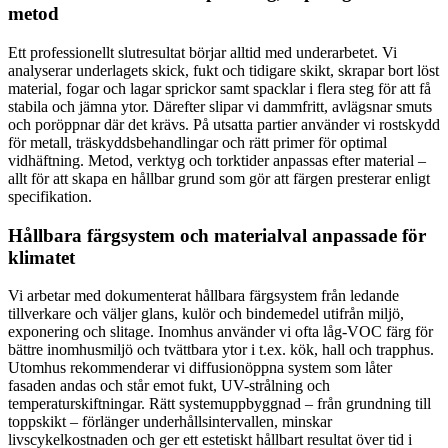
metod
Ett professionellt slutresultat börjar alltid med underarbetet. Vi
analyserar underlagets skick, fukt och tidigare skikt, skrapar bort löst
material, fogar och lagar sprickor samt spacklar i flera steg för att få
stabila och jämna ytor. Därefter slipar vi dammfritt, avlägsnar smuts
och poröppnar där det krävs. På utsatta partier använder vi rostskydd
för metall, träskyddsbehandlingar och rätt primer för optimal
vidhäftning. Metod, verktyg och torktider anpassas efter material –
allt för att skapa en hållbar grund som gör att färgen presterar enligt
specifikation.
Hållbara färgsystem och materialval anpassade för
klimatet
Vi arbetar med dokumenterat hållbara färgsystem från ledande
tillverkare och väljer glans, kulör och bindemedel utifrån miljö,
exponering och slitage. Inomhus använder vi ofta låg-VOC färg för
bättre inomhusmiljö och tvättbara ytor i t.ex. kök, hall och trapphus.
Utomhus rekommenderar vi diffusionöppna system som låter
fasaden andas och står emot fukt, UV-strålning och
temperaturskiftningar. Rätt systemuppbyggnad – från grundning till
toppskikt – förlänger underhållsintervallen, minskar
livscykelkostnaden och ger ett estetiskt hållbart resultat över tid i