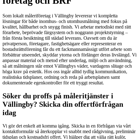
företag och BRF
Som lokalt måleriföretag i Vällingby levererar vi kompletta
lösningar för både inomhus- och utomhusmålning med fokus på
kvalitet, hållbarhet och snygg finish. Vi arbetar metodiskt med rätt
förarbete, beprövade färgsystem och noggrann projektstyrning –
från första besiktning till städad leverans. Oavsett om du är
privatperson, företagare, fastighetsägare eller representerar en
bostadsrättsförening får du ett fackmannamässigt utfört arbete som
förbättrar utseendet, skyddar ytorna och förlänger deras livslängd. Vi
anpassar material och metod efter underlag, miljö och användning,
så att målningen står emot Vällingbys väder, vardagens slitage och
höga krav på estetik. Hos oss ingår alltid tydlig kommunikation,
realistiska tidsplaner, ordning och reda på arbetsplatsen samt
dokumenterade egenkontroller för ett tryggt resultat.
Söker du proffs på måleritjänster i
Vällingby? Skicka din offertförfrågan
idag
Vi gör det enkelt att komma igång. Skicka in en förfrågan via vårt
kontaktformulär så återkopplar vi snabbt med rådgivning, preliminär
tidsplan och kostnadsfri offert. Vi hjälper dig att välja rätt kulör,