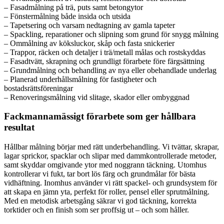
– Fasadmålning på trä, puts samt betongytor
– Fönstermålning både insida och utsida
– Tapetsering och varsam nedtagning av gamla tapeter
– Spackling, reparationer och slipning som grund för snygg målning
– Ommålning av köksluckor, skåp och fasta snickerier
– Trappor, räcken och detaljer i trä/metall målas och rostskyddas
– Fasadtvätt, skrapning och grundligt förarbete före färgsättning
– Grundmålning och behandling av nya eller obehandlade underlag
– Planerad underhållsmålning för fastigheter och
bostadsrättsföreningar
– Renoveringsmålning vid slitage, skador eller ombyggnad
Fackmannamässigt förarbete som ger hållbara
resultat
Hållbar målning börjar med rätt underbehandling. Vi tvättar, skrapar,
lagar sprickor, spacklar och slipar med dammkontrollerade metoder,
samt skyddar omgivande ytor med noggrann täckning. Utomhus
kontrollerar vi fukt, tar bort lös färg och grundmålar för bästa
vidhäftning. Inomhus använder vi rätt spackel- och grundsystem för
att skapa en jämn yta, perfekt för roller, pensel eller sprutmålning.
Med en metodisk arbetsgång säkrar vi god täckning, korrekta
torktider och en finish som ser proffsig ut – och som håller.