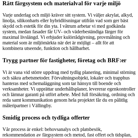
Rätt färgsystem och materialval för varje miljö
Varje underlag och miljö kräver sitt system. Vi väljer akrylat, alkyd,
linolja, silikonharts eller hybridlösningar utifrån vad som ger bäst
skydd och estetik för din yta. I våtrum arbetar vi med godkända
system, medan fasader får UV- och väderbeständiga färger för
maximal livslängd. Vi erbjuder kulörrådgivning, provmålning och
material som är miljömärkta när det är möjligt – allt för att
kombinera utseende, funktion och hållbarhet.
Trygg partner för fastigheter, företag och BRF:er
Vi är vana vid större uppdrag med tydlig planering, minimal störning
och säkra arbetsmetoder. Förvaltningsobjekt, lokaler och trapphus
hanteras med schemaläggning som tar hänsyn till boende och
verksamheter. Vi upprättar underhållsplaner, levererar egenkontroller
och lämnar garanti på utfört arbete. Med full försäkring, ordning och
reda samt kommunikation genom hela projektet får du en pålitlig
måleripartner i Vällingby.
Smidig process och tydliga offerter
Vår process är enkel: behovsanalys och platsbesök,
rekommendation av färgsystem och metod, fast offert och tidsplan,