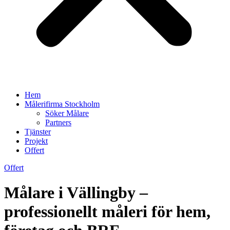
Hem
Målerifirma Stockholm
Söker Målare
Partners
Tjänster
Projekt
Offert
Offert
Målare i Vällingby –
professionellt måleri för hem,