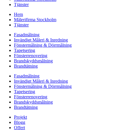
Tjänster
Hem
Målerifirma Stockholm
Tjänster
Fasadmålning
Invändigt Måleri & Inredning
Fönstermålning & Dörrmålning
Tapetsering
Fönsterrenovering
Brandskyddsmålning
Brandtätning
Fasadmålning
Invändigt Måleri & Inredning
Fönstermålning & Dörrmålning
Tapetsering
Fönsterrenovering
Brandskyddsmålning
Brandtätning
Projekt
Blogg
Offert