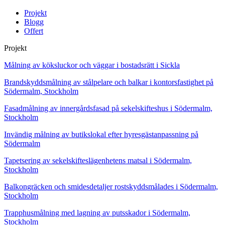
Projekt
Blogg
Offert
Projekt
Målning av köksluckor och väggar i bostadsrätt i Sickla
Brandskyddsmålning av stålpelare och balkar i kontorsfastighet på
Södermalm, Stockholm
Fasadmålning av innergårdsfasad på sekelskifteshus i Södermalm,
Stockholm
Invändig målning av butikslokal efter hyresgästanpassning på
Södermalm
Tapetsering av sekelskifteslägenhetens matsal i Södermalm,
Stockholm
Balkongräcken och smidesdetaljer rostskyddsmålades i Södermalm,
Stockholm
Trapphusmålning med lagning av putsskador i Södermalm,
Stockholm