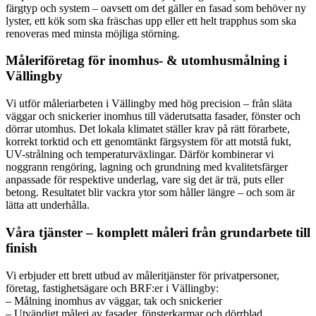
färgtyp och system – oavsett om det gäller en fasad som behöver ny
lyster, ett kök som ska fräschas upp eller ett helt trapphus som ska
renoveras med minsta möjliga störning.
Måleriföretag för inomhus- & utomhusmålning i
Vällingby
Vi utför måleriarbeten i Vällingby med hög precision – från släta
väggar och snickerier inomhus till väderutsatta fasader, fönster och
dörrar utomhus. Det lokala klimatet ställer krav på rätt förarbete,
korrekt torktid och ett genomtänkt färgsystem för att motstå fukt,
UV-strålning och temperaturväxlingar. Därför kombinerar vi
noggrann rengöring, lagning och grundning med kvalitetsfärger
anpassade för respektive underlag, vare sig det är trä, puts eller
betong. Resultatet blir vackra ytor som håller längre – och som är
lätta att underhålla.
Våra tjänster – komplett måleri från grundarbete till
finish
Vi erbjuder ett brett utbud av måleritjänster för privatpersoner,
företag, fastighetsägare och BRF:er i Vällingby:
– Målning inomhus av väggar, tak och snickerier
– Utvändigt måleri av fasader, fönsterkarmar och dörrblad