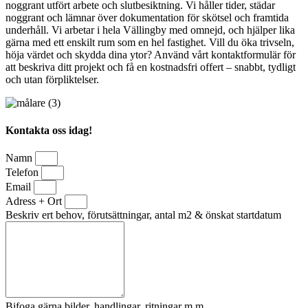
noggrant utfört arbete och slutbesiktning. Vi håller tider, städar
noggrant och lämnar över dokumentation för skötsel och framtida
underhåll. Vi arbetar i hela Vällingby med omnejd, och hjälper lika
gärna med ett enskilt rum som en hel fastighet. Vill du öka trivseln,
höja värdet och skydda dina ytor? Använd vårt kontaktformulär för
att beskriva ditt projekt och få en kostnadsfri offert – snabbt, tydligt
och utan förpliktelser.
Kontakta oss idag!
Namn
Telefon
Email
Adress + Ort
Beskriv ert behov, förutsättningar, antal m2 & önskat startdatum
Bifoga gärna bilder, handlingar, ritningar m.m.