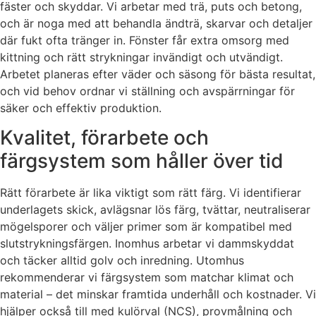
fäster och skyddar. Vi arbetar med trä, puts och betong,
och är noga med att behandla ändträ, skarvar och detaljer
där fukt ofta tränger in. Fönster får extra omsorg med
kittning och rätt strykningar invändigt och utvändigt.
Arbetet planeras efter väder och säsong för bästa resultat,
och vid behov ordnar vi ställning och avspärrningar för
säker och effektiv produktion.
Kvalitet, förarbete och
färgsystem som håller över tid
Rätt förarbete är lika viktigt som rätt färg. Vi identifierar
underlagets skick, avlägsnar lös färg, tvättar, neutraliserar
mögelsporer och väljer primer som är kompatibel med
slutstrykningsfärgen. Inomhus arbetar vi dammskyddat
och täcker alltid golv och inredning. Utomhus
rekommenderar vi färgsystem som matchar klimat och
material – det minskar framtida underhåll och kostnader. Vi
hjälper också till med kulörval (NCS), provmålning och