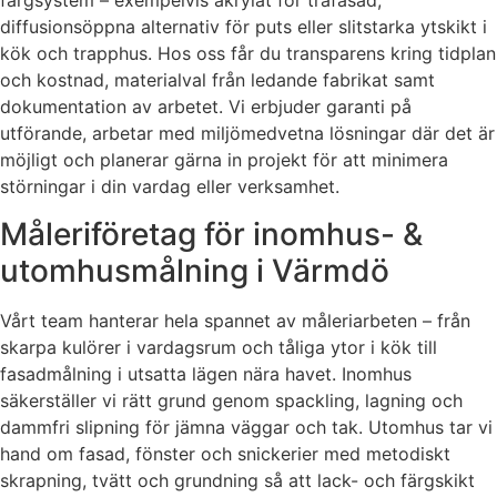
färgsystem – exempelvis akrylat för träfasad,
diffusionsöppna alternativ för puts eller slitstarka ytskikt i
kök och trapphus. Hos oss får du transparens kring tidplan
och kostnad, materialval från ledande fabrikat samt
dokumentation av arbetet. Vi erbjuder garanti på
utförande, arbetar med miljömedvetna lösningar där det är
möjligt och planerar gärna in projekt för att minimera
störningar i din vardag eller verksamhet.
Måleriföretag för inomhus- &
utomhusmålning i Värmdö
Vårt team hanterar hela spannet av måleriarbeten – från
skarpa kulörer i vardagsrum och tåliga ytor i kök till
fasadmålning i utsatta lägen nära havet. Inomhus
säkerställer vi rätt grund genom spackling, lagning och
dammfri slipning för jämna väggar och tak. Utomhus tar vi
hand om fasad, fönster och snickerier med metodiskt
skrapning, tvätt och grundning så att lack- och färgskikt