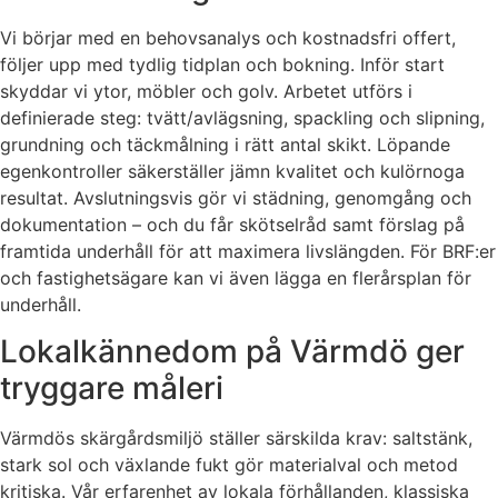
Vi börjar med en behovsanalys och kostnadsfri offert,
följer upp med tydlig tidplan och bokning. Inför start
skyddar vi ytor, möbler och golv. Arbetet utförs i
definierade steg: tvätt/avlägsning, spackling och slipning,
grundning och täckmålning i rätt antal skikt. Löpande
egenkontroller säkerställer jämn kvalitet och kulörnoga
resultat. Avslutningsvis gör vi städning, genomgång och
dokumentation – och du får skötselråd samt förslag på
framtida underhåll för att maximera livslängden. För BRF:er
och fastighetsägare kan vi även lägga en flerårsplan för
underhåll.
Lokalkännedom på Värmdö ger
tryggare måleri
Värmdös skärgårdsmiljö ställer särskilda krav: saltstänk,
stark sol och växlande fukt gör materialval och metod
kritiska. Vår erfarenhet av lokala förhållanden, klassiska