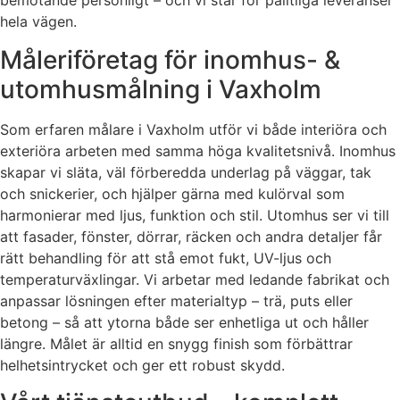
bemötande personligt – och vi står för pålitliga leveranser
hela vägen.
Måleriföretag för inomhus- &
utomhusmålning i Vaxholm
Som erfaren målare i Vaxholm utför vi både interiöra och
exteriöra arbeten med samma höga kvalitetsnivå. Inomhus
skapar vi släta, väl förberedda underlag på väggar, tak
och snickerier, och hjälper gärna med kulörval som
harmonierar med ljus, funktion och stil. Utomhus ser vi till
att fasader, fönster, dörrar, räcken och andra detaljer får
rätt behandling för att stå emot fukt, UV-ljus och
temperaturväxlingar. Vi arbetar med ledande fabrikat och
anpassar lösningen efter materialtyp – trä, puts eller
betong – så att ytorna både ser enhetliga ut och håller
längre. Målet är alltid en snygg finish som förbättrar
helhetsintrycket och ger ett robust skydd.