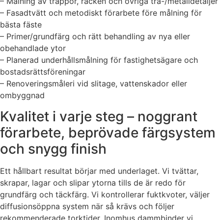
– Målning av trappor, räcken och övriga trä-/metalldetaljer
– Fasadtvätt och metodiskt förarbete före målning för
bästa fäste
– Primer/grundfärg och rätt behandling av nya eller
obehandlade ytor
– Planerad underhållsmålning för fastighetsägare och
bostadsrättsföreningar
– Renoveringsmåleri vid slitage, vattenskador eller
ombyggnad
Kvalitet i varje steg – noggrant
förarbete, beprövade färgsystem
och snygg finish
Ett hållbart resultat börjar med underlaget. Vi tvättar,
skrapar, lagar och slipar ytorna tills de är redo för
grundfärg och täckfärg. Vi kontrollerar fuktkvoter, väljer
diffusionsöppna system när så krävs och följer
rekommenderade torktider. Inomhus dammbinder vi,