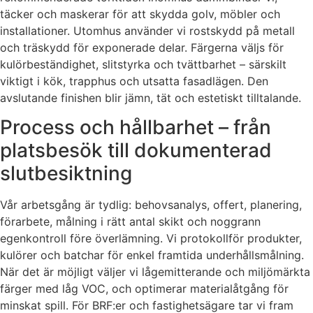
täcker och maskerar för att skydda golv, möbler och
installationer. Utomhus använder vi rostskydd på metall
och träskydd för exponerade delar. Färgerna väljs för
kulörbeständighet, slitstyrka och tvättbarhet – särskilt
viktigt i kök, trapphus och utsatta fasadlägen. Den
avslutande finishen blir jämn, tät och estetiskt tilltalande.
Process och hållbarhet – från
platsbesök till dokumenterad
slutbesiktning
Vår arbetsgång är tydlig: behovsanalys, offert, planering,
förarbete, målning i rätt antal skikt och noggrann
egenkontroll före överlämning. Vi protokollför produkter,
kulörer och batchar för enkel framtida underhållsmålning.
När det är möjligt väljer vi lågemitterande och miljömärkta
färger med låg VOC, och optimerar materialåtgång för
minskat spill. För BRF:er och fastighetsägare tar vi fram