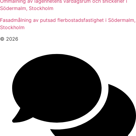
Ommålning av lägenhetens vardagsrum och snickerier i
Södermalm, Stockholm
Fasadmålning av putsad flerbostadsfastighet i Södermalm,
Stockholm
© 2026